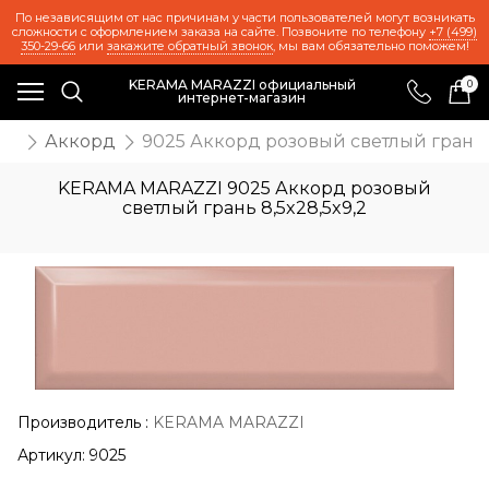
По независящим от нас причинам у части пользователей могут возникать
сложности с оформлением заказа на сайте. Позвоните по телефону
+7 (499)
350-29-66
или
закажите обратный звонок
, мы вам обязательно поможем!
KERAMA MARAZZI официальный
0
интернет-магазин
же
Аккорд
9025 Аккорд розовый светлый грань 8
KERAMA MARAZZI 9025 Аккорд розовый
светлый грань 8,5x28,5x9,2
Производитель
:
KERAMA MARAZZI
Артикул:
9025