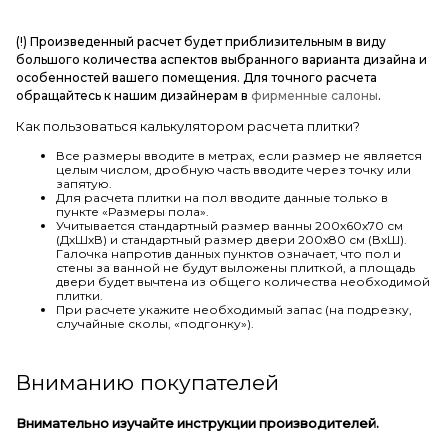
(!) Произведенный расчет будет приблизительным в виду
большого количества аспектов выбранного варианта дизайна и
особенностей вашего помещения. Для точного расчета
обращайтесь к нашим дизайнерам в
фирменные салоны
.
Как пользоваться калькулятором расчета плитки?
Все размеры вводите в метрах, если размер не является
целым числом, дробную часть вводите через точку или
запятую.
Для расчета плитки на пол вводите данные только в
пункте «Размеры пола».
Учитывается стандартный размер ванны 200х60х70 см
(ДхШхВ) и стандартный размер двери 200х80 см (ВхШ).
Галочка напротив данных пунктов означает, что пол и
стены за ванной не будут выложены плиткой, а площадь
двери будет вычтена из общего количества необходимой
плитки.
При расчете укажите необходимый запас (на подрезку,
случайные сколы, «подгонку»).
Вниманию покупателей
Внимательно изучайте инструкции производителей.