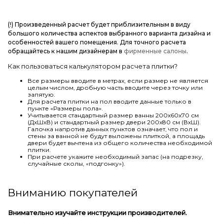
(!) Произведенный расчет будет приблизительным в виду
большого количества аспектов выбранного варианта дизайна и
особенностей вашего помещения. Для точного расчета
обращайтесь к нашим дизайнерам в
фирменные салоны
.
Как пользоваться калькулятором расчета плитки?
Все размеры вводите в метрах, если размер не является
целым числом, дробную часть вводите через точку или
запятую.
Для расчета плитки на пол вводите данные только в
пункте «Размеры пола».
Учитывается стандартный размер ванны 200х60х70 см
(ДхШхВ) и стандартный размер двери 200х80 см (ВхШ).
Галочка напротив данных пунктов означает, что пол и
стены за ванной не будут выложены плиткой, а площадь
двери будет вычтена из общего количества необходимой
плитки.
При расчете укажите необходимый запас (на подрезку,
случайные сколы, «подгонку»).
Вниманию покупателей
Внимательно изучайте инструкции производителей.