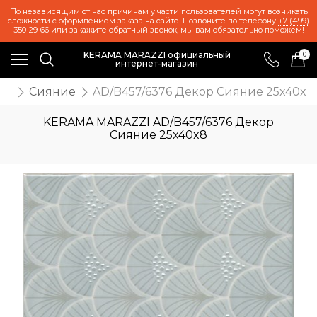
По независящим от нас причинам у части пользователей могут возникать
сложности с оформлением заказа на сайте. Позвоните по телефону
+7 (499)
350-29-66
или
закажите обратный звонок
, мы вам обязательно поможем!
KERAMA MARAZZI официальный
0
интернет-магазин
та
Сияние
AD/B457/6376 Декор Сияние 25x40x8
KERAMA MARAZZI AD/B457/6376 Декор
Сияние 25x40x8