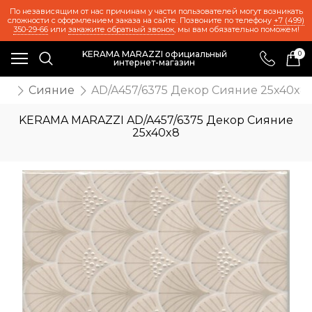
По независящим от нас причинам у части пользователей могут возникать
сложности с оформлением заказа на сайте. Позвоните по телефону
+7 (499)
350-29-66
или
закажите обратный звонок
, мы вам обязательно поможем!
KERAMA MARAZZI официальный
0
интернет-магазин
та
Сияние
AD/A457/6375 Декор Сияние 25x40x8
KERAMA MARAZZI AD/A457/6375 Декор Сияние
25x40x8