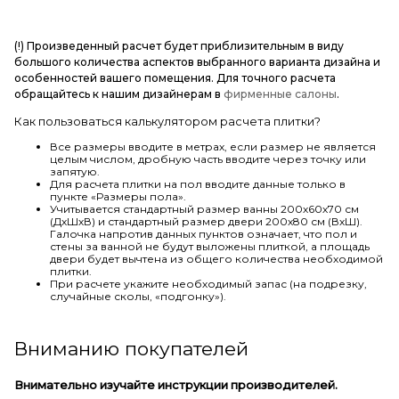
(!) Произведенный расчет будет приблизительным в виду
большого количества аспектов выбранного варианта дизайна и
особенностей вашего помещения. Для точного расчета
обращайтесь к нашим дизайнерам в
фирменные салоны
.
Как пользоваться калькулятором расчета плитки?
Все размеры вводите в метрах, если размер не является
целым числом, дробную часть вводите через точку или
запятую.
Для расчета плитки на пол вводите данные только в
пункте «Размеры пола».
Учитывается стандартный размер ванны 200х60х70 см
(ДхШхВ) и стандартный размер двери 200х80 см (ВхШ).
Галочка напротив данных пунктов означает, что пол и
стены за ванной не будут выложены плиткой, а площадь
двери будет вычтена из общего количества необходимой
плитки.
При расчете укажите необходимый запас (на подрезку,
случайные сколы, «подгонку»).
Вниманию покупателей
Внимательно изучайте инструкции производителей.