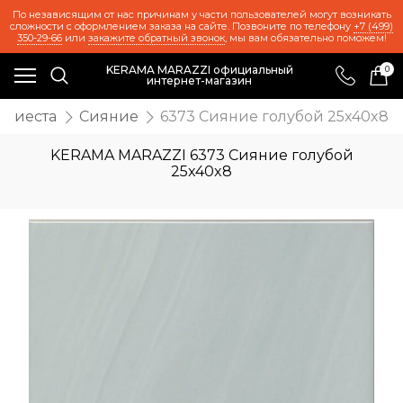
По независящим от нас причинам у части пользователей могут возникать
сложности с оформлением заказа на сайте. Позвоните по телефону
+7 (499)
350-29-66
или
закажите обратный звонок
, мы вам обязательно поможем!
KERAMA MARAZZI официальный
0
интернет-магазин
 Фиеста
Сияние
6373 Сияние голубой 25x40x8
KERAMA MARAZZI 6373 Сияние голубой
25x40x8