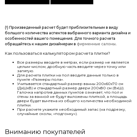
(!) Произведенный расчет будет приблизительным в виду
большого количества аспектов выбранного варианта дизайна и
особенностей вашего помещения. Для точного расчета
обращайтесь к нашим дизайнерам в
фирменные салоны
.
Как пользоваться калькулятором расчета плитки?
Все размеры вводите в метрах, если размер не является
целым числом, дробную часть вводите через точку или
запятую.
Для расчета плитки на пол вводите данные только в
пункте «Размеры пола».
Учитывается стандартный размер ванны 200х60х70 см
(ДхШхВ) и стандартный размер двери 200х80 см (ВхШ).
Галочка напротив данных пунктов означает, что пол и
стены за ванной не будут выложены плиткой, а площадь
двери будет вычтена из общего количества необходимой
плитки.
При расчете укажите необходимый запас (на подрезку,
случайные сколы, «подгонку»).
Вниманию покупателей