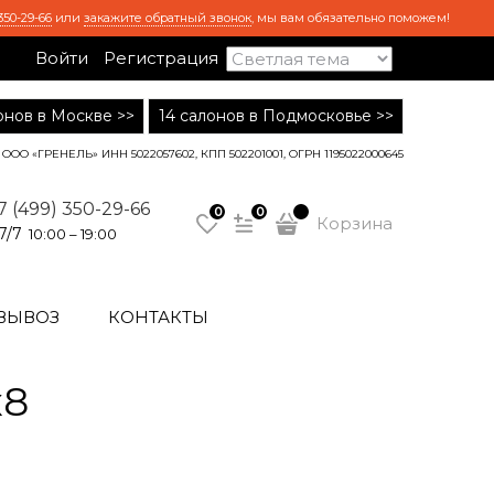
350-29-66
или
закажите обратный звонок
, мы вам обязательно поможем!
Войти
Регистрация
лонов в Москве >>
14 салонов в Подмосковье >>
ООО «ГРЕНЕЛЬ» ИНН 5022057602, КПП 502201001, ОГРН 1195022000645
7 (499) 350-29-66
0
0
Корзина
7/7
10:00 – 19:00
ВЫВОЗ
КОНТАКТЫ
x8