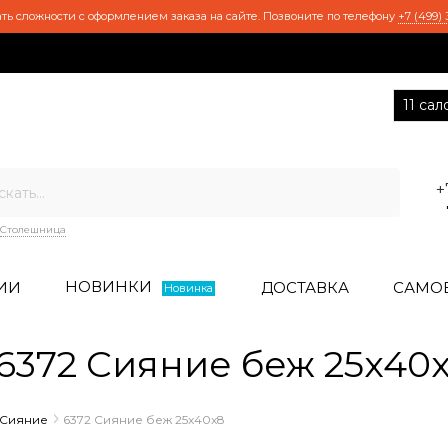
ть сложности с оформлением заказа на сайте. Позвоните по телефону
+7 (499) 
11 са
+
Столешница
НОВИНКИ
ИИ
ДОСТАВКА
САМО
Новинка
372 Сияние беж 25x40
Сияние
6372 Сияние беж 25x40x8