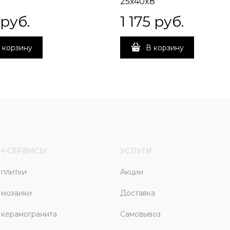
25x40x8
 руб.
1 175
 руб.
 корзину
В корзину
Н-СЕРВИСЫ
УСЛУГИ
плитки
Акции
 мозаики
Доставка
керамогранита
Самовывоз