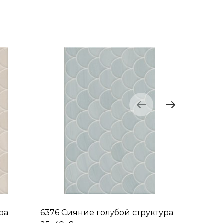
ра
6376 Сияние голубой структура
6377 Си