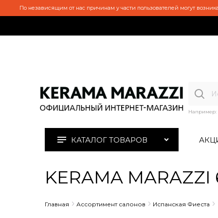
По независящим от нас причинам у части пользователей могут возника
Например:
КАТАЛОГ ТОВАРОВ
АКЦ
KERAMA MARAZZI 6
Главная
Ассортимент салонов
Испанская Фиеста