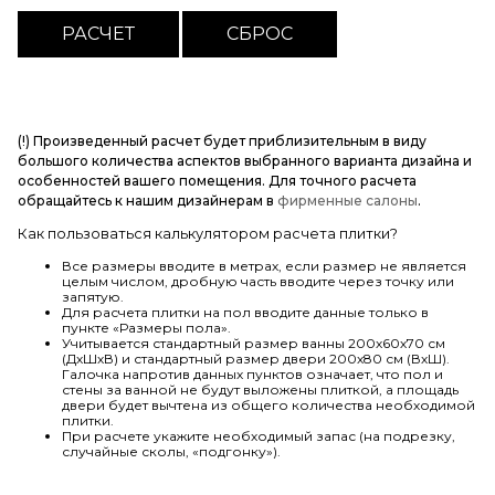
(!) Произведенный расчет будет приблизительным в виду
большого количества аспектов выбранного варианта дизайна и
особенностей вашего помещения. Для точного расчета
обращайтесь к нашим дизайнерам в
фирменные салоны
.
Как пользоваться калькулятором расчета плитки?
Все размеры вводите в метрах, если размер не является
целым числом, дробную часть вводите через точку или
запятую.
Для расчета плитки на пол вводите данные только в
пункте «Размеры пола».
Учитывается стандартный размер ванны 200х60х70 см
(ДхШхВ) и стандартный размер двери 200х80 см (ВхШ).
Галочка напротив данных пунктов означает, что пол и
стены за ванной не будут выложены плиткой, а площадь
двери будет вычтена из общего количества необходимой
плитки.
При расчете укажите необходимый запас (на подрезку,
случайные сколы, «подгонку»).