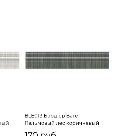
BLE013 Бордюр Багет
тлый
Пальмовый лес коричневый
25x5,5x18
170
 руб.