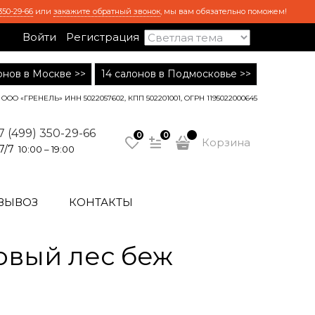
350-29-66
или
закажите обратный звонок
, мы вам обязательно поможем!
Войти
Регистрация
лонов в Москве >>
14 салонов в Подмосковье >>
ООО «ГРЕНЕЛЬ» ИНН 5022057602, КПП 502201001, ОГРН 1195022000645
7 (499) 350-29-66
0
0
Корзина
7/7
10:00 – 19:00
ВЫВОЗ
КОНТАКТЫ
овый лес беж