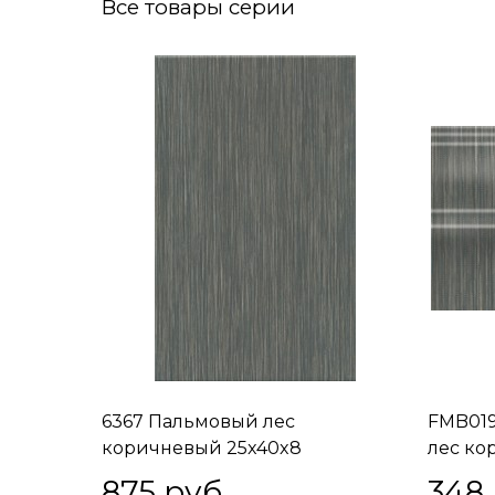
Все товары серии
6367 Пальмовый лес
FMB019
коричневый 25x40x8
лес ко
875
 руб.
348