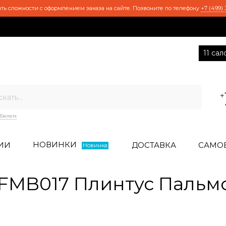
ть сложности с оформлением заказа на сайте. Позвоните по телефону
+7 (499) 
11 са
+
Белем
НОВИНКИ
ИИ
ДОСТАВКА
САМО
Новинка
FMB017 Плинтус Пальм