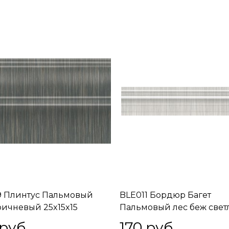
 Плинтус Пальмовый
BLE011 Бордюр Багет
ричневый 25x15x15
Пальмовый лес беж све
25x5,5x18
 руб.
170
 руб.