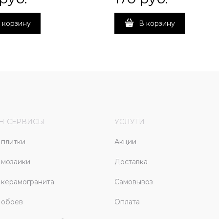
 корзину
В корзину
Н-СЕРВИСЫ
УСЛУГИ
плитки
Акции
 мозаики
Доставка
керамогранита
Самовывоз
 обоев
Оплата