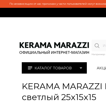
По независящим от нас причинам у части пользователей могут возника
Например:
КАТАЛОГ ТОВАРОВ
АКЦ
KERAMA MARAZZI 
светлый 25x15x15