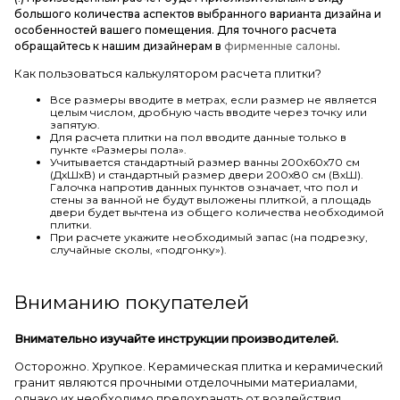
большого количества аспектов выбранного варианта дизайна и
особенностей вашего помещения. Для точного расчета
обращайтесь к нашим дизайнерам в
фирменные салоны
.
Как пользоваться калькулятором расчета плитки?
Все размеры вводите в метрах, если размер не является
целым числом, дробную часть вводите через точку или
запятую.
Для расчета плитки на пол вводите данные только в
пункте «Размеры пола».
Учитывается стандартный размер ванны 200х60х70 см
(ДхШхВ) и стандартный размер двери 200х80 см (ВхШ).
Галочка напротив данных пунктов означает, что пол и
стены за ванной не будут выложены плиткой, а площадь
двери будет вычтена из общего количества необходимой
плитки.
При расчете укажите необходимый запас (на подрезку,
случайные сколы, «подгонку»).
Вниманию покупателей
Внимательно изучайте инструкции производителей.
Осторожно. Хрупкое. Керамическая плитка и керамический
гранит являются прочными отделочными материалами,
однако их необходимо предохранять от воздействия