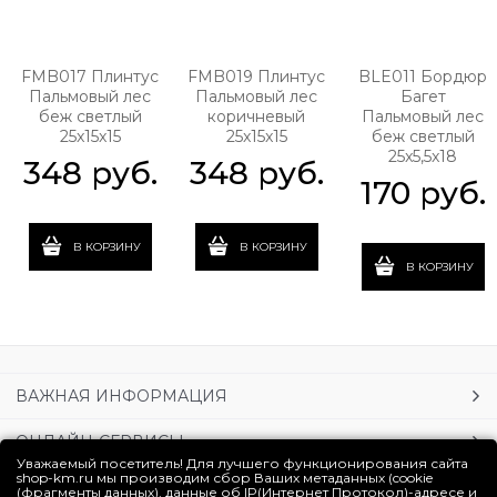
FMB017 Плинтус
FMB019 Плинтус
BLE011 Бордюр
Пальмовый лес
Пальмовый лес
Багет
беж светлый
коричневый
Пальмовый лес
25x15x15
25x15x15
беж светлый
25x5,5x18
348
 руб.
348
 руб.
170
 руб.
В КОРЗИНУ
В КОРЗИНУ
В КОРЗИНУ
ВАЖНАЯ ИНФОРМАЦИЯ
ОНЛАЙН-СЕРВИСЫ
Уважаемый посетитель! Для лучшего функционирования сайта
shop-km.ru мы производим сбор Ваших метаданных (cookie
УСЛУГИ
(фрагменты данных), данные об IP(Интернет Протокол)-адресе и