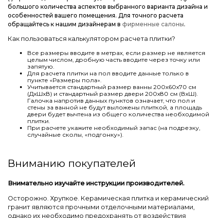
большого количества аспектов выбранного варианта дизайна и
особенностей вашего помещения. Для точного расчета
обращайтесь к нашим дизайнерам в
фирменные салоны
.
Как пользоваться калькулятором расчета плитки?
Все размеры вводите в метрах, если размер не является
целым числом, дробную часть вводите через точку или
запятую.
Для расчета плитки на пол вводите данные только в
пункте «Размеры пола».
Учитывается стандартный размер ванны 200х60х70 см
(ДхШхВ) и стандартный размер двери 200х80 см (ВхШ).
Галочка напротив данных пунктов означает, что пол и
стены за ванной не будут выложены плиткой, а площадь
двери будет вычтена из общего количества необходимой
плитки.
При расчете укажите необходимый запас (на подрезку,
случайные сколы, «подгонку»).
Вниманию покупателей
Внимательно изучайте инструкции производителей.
Осторожно. Хрупкое. Керамическая плитка и керамический
гранит являются прочными отделочными материалами,
однако их необходимо предохранять от воздействия