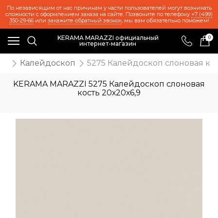
По независящим от нас причинам у части пользователей могут возникать
сложности с оформлением заказа на сайте. Позвоните по телефону
+7 (499)
350-29-66
или
закажите обратный звонок
, мы вам обязательно поможем!
KERAMA MARAZZI официальный
0
интернет-магазин
иц
Калейдоскоп
5275 Калейдоскоп слоновая кос
KERAMA MARAZZI 5275 Калейдоскоп слоновая
кость 20х20х6,9