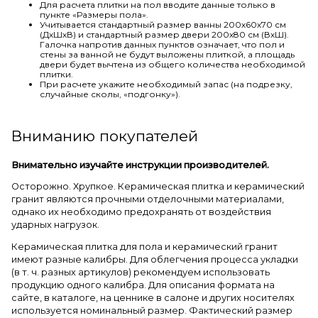
Для расчета плитки на пол вводите данные только в
пункте «Размеры пола».
Учитывается стандартный размер ванны 200х60х70 см
(ДхШхВ) и стандартный размер двери 200х80 см (ВхШ).
Галочка напротив данных пунктов означает, что пол и
стены за ванной не будут выложены плиткой, а площадь
двери будет вычтена из общего количества необходимой
плитки.
При расчете укажите необходимый запас (на подрезку,
случайные сколы, «подгонку»).
Вниманию покупателей
Внимательно изучайте инструкции производителей.
Осторожно. Хрупкое. Керамическая плитка и керамический
гранит являются прочными отделочными материалами,
однако их необходимо предохранять от воздействия
ударных нагрузок.
Керамическая плитка для пола и керамический гранит
имеют разные калибры. Для облегчения процесса укладки
(в т. ч. разных артикулов) рекомендуем использовать
продукцию одного калибра. Для описания формата на
сайте, в каталоге, на ценнике в салоне и других носителях
используется номинальный размер. Фактический размер