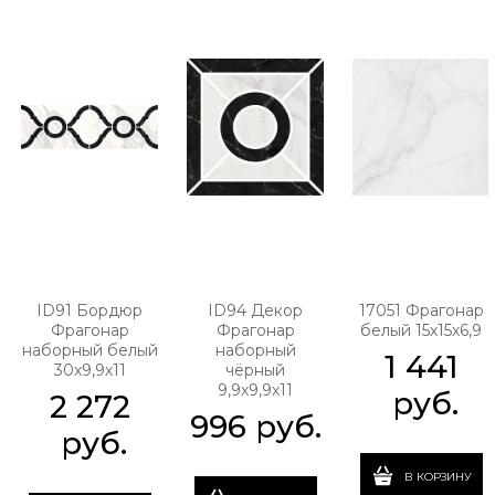
ID91 Бордюр
ID94 Декор
17051 Фрагонар
Фрагонар
Фрагонар
белый 15х15х6,9
наборный белый
наборный
1 441
30х9,9х11
чёрный
9,9х9,9х11
 руб.
2 272
996
 руб.
 руб.
В КОРЗИНУ