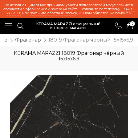
По независящим от нас причинам у части пользователей могут возникать
сложности с оформлением заказа на сайте. Позвоните по телефону
+7 (499)
350-29-66
или
закажите обратный звонок
, мы вам обязательно поможем!
KERAMA MARAZZI официальный
0
интернет-магазин
иже
Фрагонар
18019 Фрагонар чёрный 15х15х6,9
KERAMA MARAZZI 18019 Фрагонар чёрный
15х15х6,9