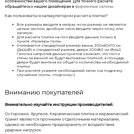
особенностей вашего помещения. Для точного расчета
обращайтесь к нашим дизайнерам в
фирменные салоны
.
Как пользоваться калькулятором расчета плитки?
Все размеры вводите в метрах, если размер не является
целым числом, дробную часть вводите через точку или
запятую.
Для расчета плитки на пол вводите данные только в
пункте «Размеры пола».
Учитывается стандартный размер ванны 200х60х70 см
(ДхШхВ) и стандартный размер двери 200х80 см (ВхШ).
Галочка напротив данных пунктов означает, что пол и
стены за ванной не будут выложены плиткой, а площадь
двери будет вычтена из общего количества необходимой
плитки.
При расчете укажите необходимый запас (на подрезку,
случайные сколы, «подгонку»).
Вниманию покупателей
Внимательно изучайте инструкции производителей.
Осторожно. Хрупкое. Керамическая плитка и керамический
гранит являются прочными отделочными материалами,
однако их необходимо предохранять от воздействия
ударных нагрузок.