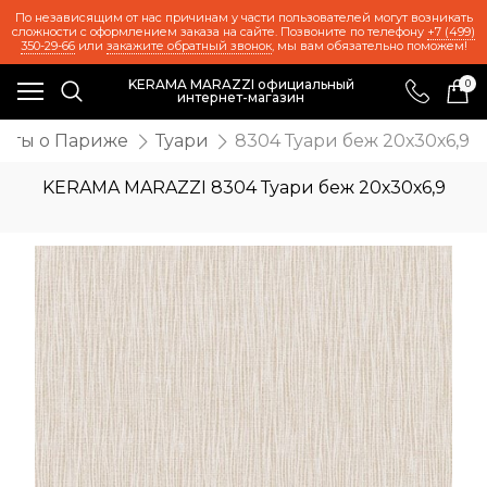
По независящим от нас причинам у части пользователей могут возникать
сложности с оформлением заказа на сайте. Позвоните по телефону
+7 (499)
350-29-66
или
закажите обратный звонок
, мы вам обязательно поможем!
KERAMA MARAZZI официальный
0
интернет-магазин
чты о Париже
Туари
8304 Туари беж 20х30х6,9
KERAMA MARAZZI 8304 Туари беж 20х30х6,9