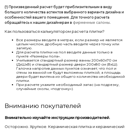
(!) Произведенный расчет будет приблизительным в виду
большого количества аспектов выбранного варианта дизайна и
особенностей вашего помещения. Для точного расчета
обращайтесь к нашим дизайнерам в
фирменные салоны
.
Как пользоваться калькулятором расчета плитки?
Все размеры вводите в метрах, если размер не является
целым числом, дробную часть вводите через точку или
запятую.
Для расчета плитки на пол вводите данные только в
пункте «Размеры пола».
Учитывается стандартный размер ванны 200х60х70 см
(ДхШхВ) и стандартный размер двери 200х80 см (ВхШ).
Галочка напротив данных пунктов означает, что пол и
стены за ванной не будут выложены плиткой, а площадь
двери будет вычтена из общего количества необходимой
плитки.
При расчете укажите необходимый запас (на подрезку,
случайные сколы, «подгонку»).
Вниманию покупателей
Внимательно изучайте инструкции производителей.
Осторожно. Хрупкое. Керамическая плитка и керамический