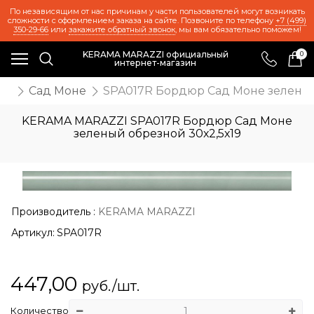
По независящим от нас причинам у части пользователей могут возникать
сложности с оформлением заказа на сайте. Позвоните по телефону
+7 (499)
350-29-66
или
закажите обратный звонок
, мы вам обязательно поможем!
KERAMA MARAZZI официальный
0
интернет-магазин
же
Сад Моне
SPA017R Бордюр Сад Моне зеленый
KERAMA MARAZZI SPA017R Бордюр Сад Моне
зеленый обрезной 30х2,5х19
Производитель
:
KERAMA MARAZZI
Артикул:
SPA017R
447,00
руб./шт.
Количество