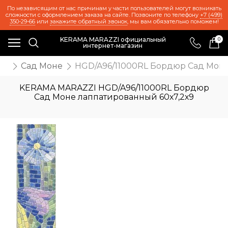
По независящим от нас причинам у части пользователей могут возникать
сложности с оформлением заказа на сайте. Позвоните по телефону
+7 (499)
350-29-66
или
закажите обратный звонок
, мы вам обязательно поможем!
KERAMA MARAZZI официальный
0
интернет-магазин
же
Сад Моне
HGD/A96/11000RL Бордюр Сад Моне
KERAMA MARAZZI HGD/A96/11000RL Бордюр
Сад Моне лаппатированный 60х7,2х9