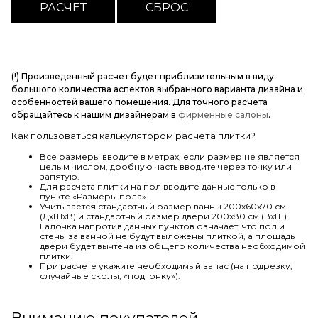
(!) Произведенный расчет будет приблизительным в виду
большого количества аспектов выбранного варианта дизайна и
особенностей вашего помещения. Для точного расчета
обращайтесь к нашим дизайнерам в
фирменные салоны
.
Как пользоваться калькулятором расчета плитки?
Все размеры вводите в метрах, если размер не является
целым числом, дробную часть вводите через точку или
запятую.
Для расчета плитки на пол вводите данные только в
пункте «Размеры пола».
Учитывается стандартный размер ванны 200х60х70 см
(ДхШхВ) и стандартный размер двери 200х80 см (ВхШ).
Галочка напротив данных пунктов означает, что пол и
стены за ванной не будут выложены плиткой, а площадь
двери будет вычтена из общего количества необходимой
плитки.
При расчете укажите необходимый запас (на подрезку,
случайные сколы, «подгонку»).
Вниманию покупателей