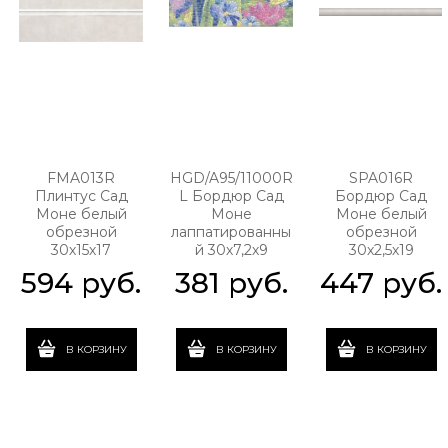
FMA013R
HGD/A95/11000R
SPA016R
Плинтус Сад
L Бордюр Сад
Бордюр Сад
Моне белый
Моне
Моне белый
обрезной
лаппатированны
обрезной
30х15х17
й 30х7,2х9
30х2,5х19
594
 руб.
381
 руб.
447
 руб.
В КОРЗИНУ
В КОРЗИНУ
В КОРЗИНУ