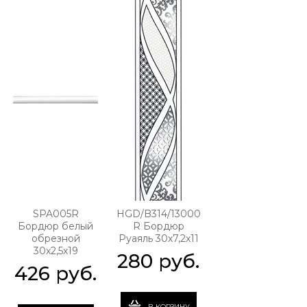
SPA005R
HGD/B314/13000
Бордюр белый
R Бордюр
обрезной
Руаяль 30х7,2х11
30х2,5х19
280
 руб.
426
 руб.
В КОРЗИНУ