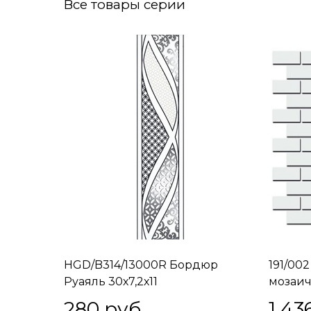
Все товары серии
HGD/B314/13000R Бордюр
191/00
Руаяль 30х7,2х11
мозаич
280
 руб.
1 43