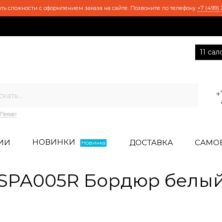
ть сложности с оформлением заказа на сайте. Позвоните по телефону
+7 (499) 
11 са
+
Прадо
НОВИНКИ
ИИ
ДОСТАВКА
САМО
Новинка
SPA005R Бордюр белый