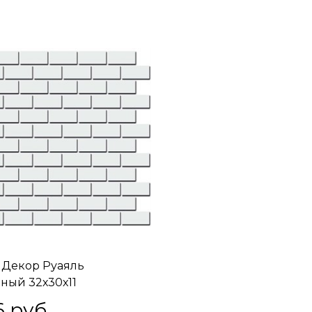
2 Декор Руаяль
ный 32х30х11
6
 руб.