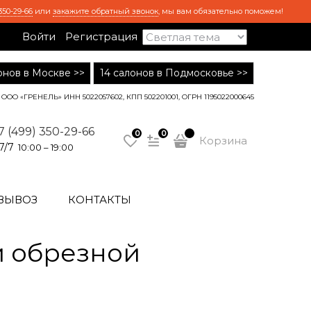
350-29-66
или
закажите обратный звонок
, мы вам обязательно поможем!
Войти
Регистрация
лонов в Москве >>
14 салонов в Подмосковье >>
ООО «ГРЕНЕЛЬ» ИНН 5022057602, КПП 502201001, ОГРН 1195022000645
7 (499) 350-29-66
0
0
Корзина
7/7
10:00 – 19:00
ВЫВОЗ
КОНТАКТЫ
 обрезной