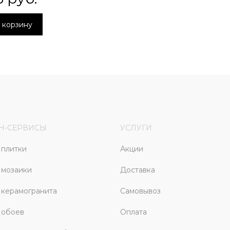
 корзину
Н-СЕРВИСЫ
УСЛУГИ
плитки
Акции
 мозаики
Доставка
керамогранита
Самовывоз
 обоев
Оплата