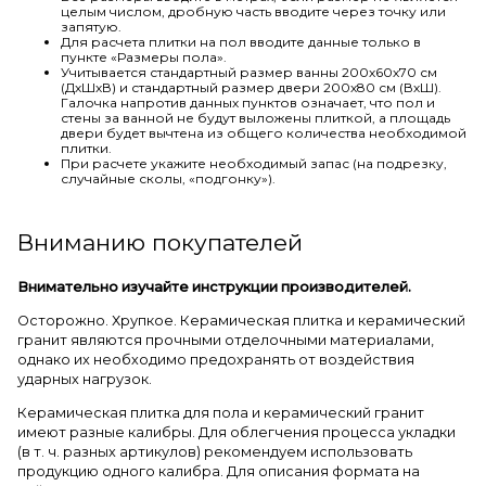
целым числом, дробную часть вводите через точку или
запятую.
Для расчета плитки на пол вводите данные только в
пункте «Размеры пола».
Учитывается стандартный размер ванны 200х60х70 см
(ДхШхВ) и стандартный размер двери 200х80 см (ВхШ).
Галочка напротив данных пунктов означает, что пол и
стены за ванной не будут выложены плиткой, а площадь
двери будет вычтена из общего количества необходимой
плитки.
При расчете укажите необходимый запас (на подрезку,
случайные сколы, «подгонку»).
Вниманию покупателей
Внимательно изучайте инструкции производителей.
Осторожно. Хрупкое. Керамическая плитка и керамический
гранит являются прочными отделочными материалами,
однако их необходимо предохранять от воздействия
ударных нагрузок.
Керамическая плитка для пола и керамический гранит
имеют разные калибры. Для облегчения процесса укладки
(в т. ч. разных артикулов) рекомендуем использовать
продукцию одного калибра. Для описания формата на