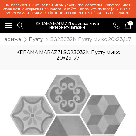
По независящим от нас причинам у части пользователей могут возникать
сложности с оформлением заказа на сайте. Позвоните по телефону
+7 (499)
350-29-66
или
закажите обратный звонок
, мы вам обязательно поможем!
KERAMA MARAZZI официальный
0
интернет-магазин
 Париже
Пуату
SG23032N Пуату микс 20х23,1х7
KERAMA MARAZZI SG23032N Пуату микс
20х23,1х7