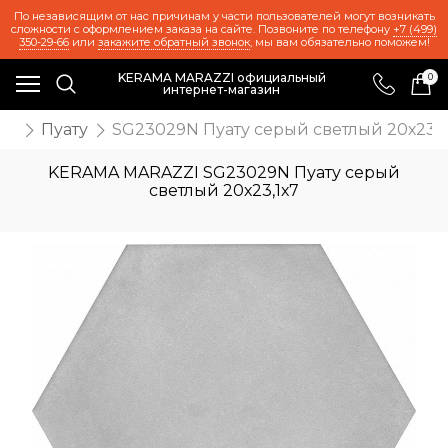
По независящим от нас причинам у части пользователей могут возникать
сложности с оформлением заказа на сайте. Позвоните по телефону
+7 (499)
350-29-66
или
закажите обратный звонок
, мы вам обязательно поможем!
KERAMA MARAZZI официальный
0
интернет-магазин
же
Пуату
SG23029N Пуату серый светлый 20х23,1
KERAMA MARAZZI SG23029N Пуату серый
светлый 20х23,1х7