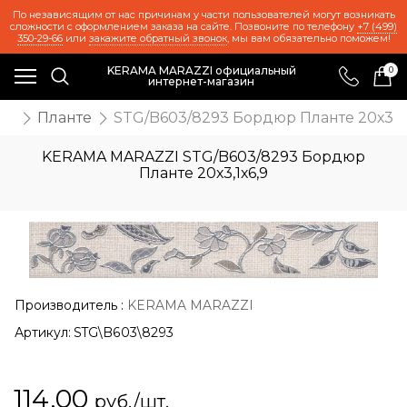
По независящим от нас причинам у части пользователей могут возникать
сложности с оформлением заказа на сайте. Позвоните по телефону
+7 (499)
350-29-66
или
закажите обратный звонок
, мы вам обязательно поможем!
KERAMA MARAZZI официальный
0
интернет-магазин
же
Планте
STG/B603/8293 Бордюр Планте 20х3,1х
KERAMA MARAZZI STG/B603/8293 Бордюр
Планте 20х3,1х6,9
Производитель
:
KERAMA MARAZZI
Артикул:
STG\B603\8293
114,00
руб./шт.