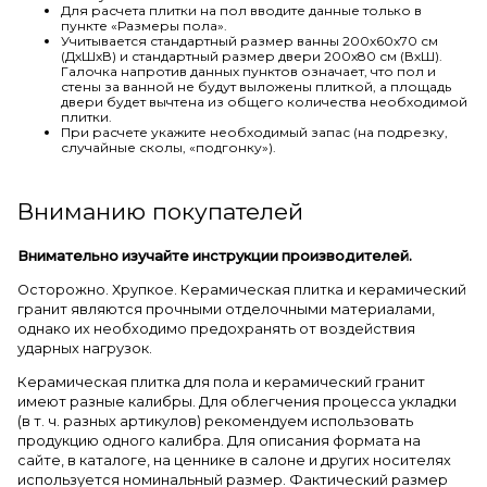
Для расчета плитки на пол вводите данные только в
пункте «Размеры пола».
Учитывается стандартный размер ванны 200х60х70 см
(ДхШхВ) и стандартный размер двери 200х80 см (ВхШ).
Галочка напротив данных пунктов означает, что пол и
стены за ванной не будут выложены плиткой, а площадь
двери будет вычтена из общего количества необходимой
плитки.
При расчете укажите необходимый запас (на подрезку,
случайные сколы, «подгонку»).
Вниманию покупателей
Внимательно изучайте инструкции производителей.
Осторожно. Хрупкое. Керамическая плитка и керамический
гранит являются прочными отделочными материалами,
однако их необходимо предохранять от воздействия
ударных нагрузок.
Керамическая плитка для пола и керамический гранит
имеют разные калибры. Для облегчения процесса укладки
(в т. ч. разных артикулов) рекомендуем использовать
продукцию одного калибра. Для описания формата на
сайте, в каталоге, на ценнике в салоне и других носителях
используется номинальный размер. Фактический размер