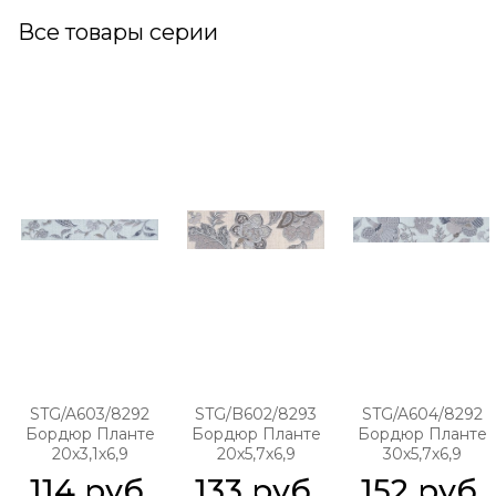
Все товары серии
STG/A603/8292
STG/B602/8293
STG/A604/8292
Бордюр Планте
Бордюр Планте
Бордюр Планте
20х3,1х6,9
20х5,7х6,9
30х5,7х6,9
114
 руб.
133
 руб.
152
 руб.