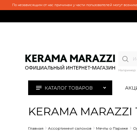
По независящим от нас причинам у части пользователей могут возника
Например:
КАТАЛОГ ТОВАРОВ
АКЦ
KERAMA MARAZZI 15
Главная
Ассортимент салонов
Мечты о Париже
О