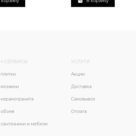
 корзину
В корзину
Н-СЕРВИСЫ
УСЛУГИ
плитки
Акции
 мозаики
Доставка
керамогранита
Самовывоз
 обоев
Оплата
сантехники и мебели