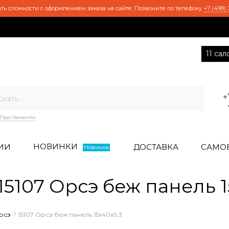
ть сложности с оформлением заказа на сайте. Позвоните по телефону
+7 (499) 
11 са
+
Про Чементо
НОВИНКИ
ИИ
ДОСТАВКА
САМО
Новинка
107 Орсэ беж панель 1
рсэ
15107 Орсэ беж панель 15х40х9,3