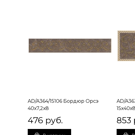
AD/A364/15106 Бордюр Орсэ
AD/A36
40х7,2х8
15х40х
476
 руб.
853
 