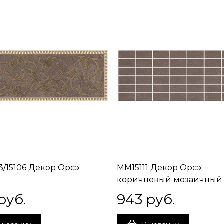
3/15106 Декор Орсэ
MM15111 Декор Орсэ
8
коричневый мозаичный
15х40х8
руб.
943
 руб.