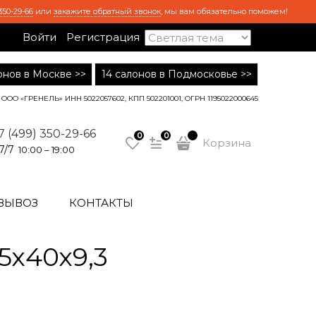
350-29-66
или
закажите обратный звонок
, мы вам обязательно поможем!
Войти
Регистрация
лонов в Москве >>
14 салонов в Подмосковье >>
ООО «ГРЕНЕЛЬ» ИНН 5022057602, КПП 502201001, ОГРН 1195022000645
7 (499) 350-29-66
0
0
Корзина
7/7
10:00 – 19:00
ВЫВОЗ
КОНТАКТЫ
5х40х9,3