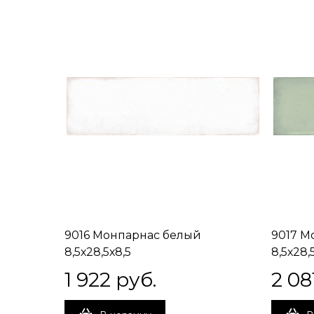
9016 Монпарнас белый
9017 М
8,5х28,5х8,5
8,5х28,
1 922
 руб.
2 08