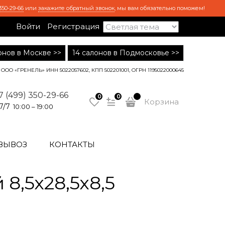
350-29-66
или
закажите обратный звонок
, мы вам обязательно поможем!
Войти
Регистрация
лонов в Москве >>
14 салонов в Подмосковье >>
ООО «ГРЕНЕЛЬ» ИНН 5022057602, КПП 502201001, ОГРН 1195022000645
7 (499) 350-29-66
0
0
Корзина
7/7
10:00 – 19:00
ВЫВОЗ
КОНТАКТЫ
,5х28,5х8,5