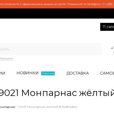
ть сложности с оформлением заказа на сайте. Позвоните по телефону
+7 (499) 
11 са
+
Граньяно
НОВИНКИ
ИИ
ДОСТАВКА
САМО
Новинка
021 Монпарнас жёлтый 8
онпарнас
9021 Монпарнас жёлтый 8,5х28,5х8,5