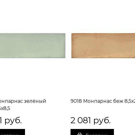
онпарнас зелёный
9018 Монпарнас беж 8,5х2
5х8,5
1
 руб.
2 081
 руб.