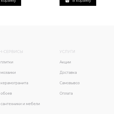
 корзину
В корзину
Н-СЕРВИСЫ
УСЛУГИ
плитки
Акции
 мозаики
Доставка
керамогранита
Самовывоз
 обоев
Оплата
сантехники и мебели