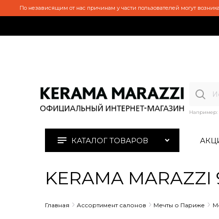
По независящим от нас причинам у части пользователей могут возника
Например:
КАТАЛОГ ТОВАРОВ
АКЦ
KERAMA MARAZZI 9
Главная
Ассортимент салонов
Мечты о Париже
М