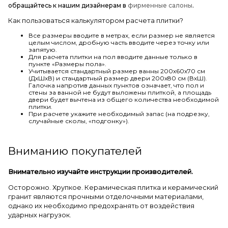
обращайтесь к нашим дизайнерам в
фирменные салоны
.
Как пользоваться калькулятором расчета плитки?
Все размеры вводите в метрах, если размер не является
целым числом, дробную часть вводите через точку или
запятую.
Для расчета плитки на пол вводите данные только в
пункте «Размеры пола».
Учитывается стандартный размер ванны 200х60х70 см
(ДхШхВ) и стандартный размер двери 200х80 см (ВхШ).
Галочка напротив данных пунктов означает, что пол и
стены за ванной не будут выложены плиткой, а площадь
двери будет вычтена из общего количества необходимой
плитки.
При расчете укажите необходимый запас (на подрезку,
случайные сколы, «подгонку»).
Вниманию покупателей
Внимательно изучайте инструкции производителей.
Осторожно. Хрупкое. Керамическая плитка и керамический
гранит являются прочными отделочными материалами,
однако их необходимо предохранять от воздействия
ударных нагрузок.