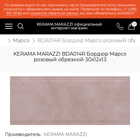
По независящим от нас причинам у части пользователей могут возникать
сложности с оформлением заказа на сайте. Позвоните по телефону
+7 (499)
350-29-66
или
закажите обратный звонок
, мы вам обязательно поможем!
KERAMA MARAZZI официальный
0
интернет-магазин
же
Марсо
BDA014R Бордюр Марсо розовый обрез
KERAMA MARAZZI BDA014R Бордюр Марсо
розовый обрезной 30х12х13
Производитель
:
KERAMA MARAZZI