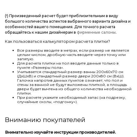
(!) Произведенный расчет будет приблизительным в виду
большого количества аспектов выбранного варианта дизайна и
особенностей вашего помещения. Для точного расчета
обращайтесь к нашим дизайнерам в
фирменные салоны
.
Как пользоваться калькулятором расчета плитки?
Все размеры вводите в метрах, если размер не является
целым числом, дробную часть вводите через точку или
запятую.
Для расчета плитки на пол вводите данные только в
пункте «Размеры пола».
Учитывается стандартный размер ванны 200х60х70 см
(ДхШхВ) и стандартный размер двери 200х80 см (ВхШ).
Галочка напротив данных пунктов означает, что пол и
стены за ванной не будут выложены плиткой, а площадь
двери будет вычтена из общего количества необходимой
плитки.
При расчете укажите необходимый запас (на подрезку,
случайные сколы, «подгонку»).
Вниманию покупателей
Внимательно изучайте инструкции производителей.