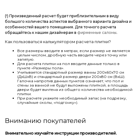
(!) Произведенный расчет будет приблизительным в виду
большого количества аспектов выбранного варианта дизайна и
особенностей вашего помещения. Для точного расчета
обращайтесь к нашим дизайнерам в
фирменные салоны
.
Как пользоваться калькулятором расчета плитки?
Все размеры вводите в метрах, если размер не является
целым числом, дробную часть вводите через точку или
запятую.
Для расчета плитки на пол вводите данные только в
пункте «Размеры пола».
Учитывается стандартный размер ванны 200х60х70 см
(ДхШхВ) и стандартный размер двери 200х80 см (ВхШ).
Галочка напротив данных пунктов означает, что пол и
стены за ванной не будут выложены плиткой, а площадь
двери будет вычтена из общего количества необходимой
плитки.
При расчете укажите необходимый запас (на подрезку,
случайные сколы, «подгонку»).
Вниманию покупателей
Внимательно изучайте инструкции производителей.