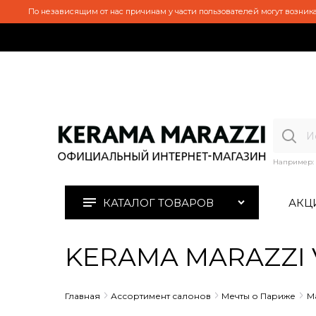
По независящим от нас причинам у части пользователей могут возника
Например:
КАТАЛОГ ТОВАРОВ
АКЦ
KERAMA MARAZZI VB
Главная
Ассортимент салонов
Мечты о Париже
М