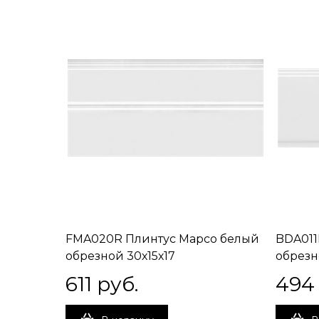
FMA020R Плинтус Марсо белый
BDA011
обрезной 30х15х17
обрезн
611
 руб.
494