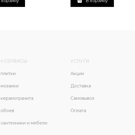
 корзину
В корзину
Н-СЕРВИСЫ
УСЛУГИ
плитки
Акции
 мозаики
Доставка
керамогранита
Самовывоз
 обоев
Оплата
сантехники и мебели