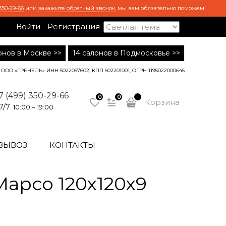
350-29-66
или
закажите обратный звонок
, мы вам обязательно поможем!
Войти
Регистрация
лонов в Москве >>
14 салонов в Подмосковье >>
ООО «ГРЕНЕЛЬ» ИНН 5022057602, КПП 502201001, ОГРН 1195022000645
7 (499) 350-29-66
0
0
Корзина
7/7
10:00 – 19:00
ВЫВОЗ
КОНТАКТЫ
Марсо 120х120х9