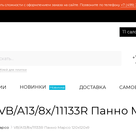
ть сложности с оформлением заказа на сайте. Позвоните по телефону
+7 (499) 
11 са
+
Клей для плитки
НОВИНКИ
ИИ
ДОСТАВКА
САМО
Новинка
/A13/8x/11133R Панно 
арсо
VB/A13/8x/11133R Панно Марсо 120х120х9