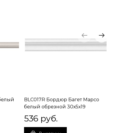
белый
BLC017R Бордюр Багет Марсо
HGD/A27
белый обрезной 30х5х19
30х7,2х9
536
 руб.
326
 