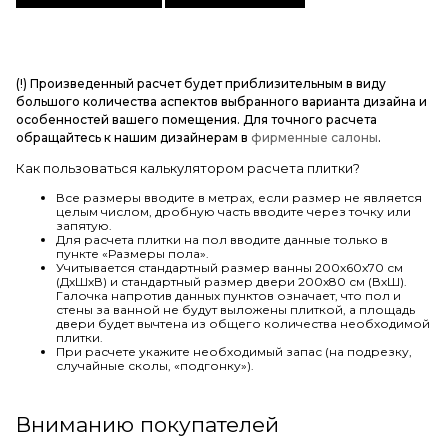
(!) Произведенный расчет будет приблизительным в виду
большого количества аспектов выбранного варианта дизайна и
особенностей вашего помещения. Для точного расчета
обращайтесь к нашим дизайнерам в
фирменные салоны
.
Как пользоваться калькулятором расчета плитки?
Все размеры вводите в метрах, если размер не является
целым числом, дробную часть вводите через точку или
запятую.
Для расчета плитки на пол вводите данные только в
пункте «Размеры пола».
Учитывается стандартный размер ванны 200х60х70 см
(ДхШхВ) и стандартный размер двери 200х80 см (ВхШ).
Галочка напротив данных пунктов означает, что пол и
стены за ванной не будут выложены плиткой, а площадь
двери будет вычтена из общего количества необходимой
плитки.
При расчете укажите необходимый запас (на подрезку,
случайные сколы, «подгонку»).
Вниманию покупателей