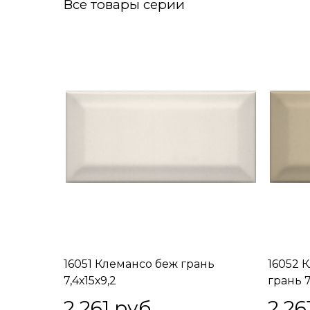
Все товары серии
16051 Клемансо беж грань
16052 
7,4х15х9,2
грань 7
2 261
 руб.
2 26