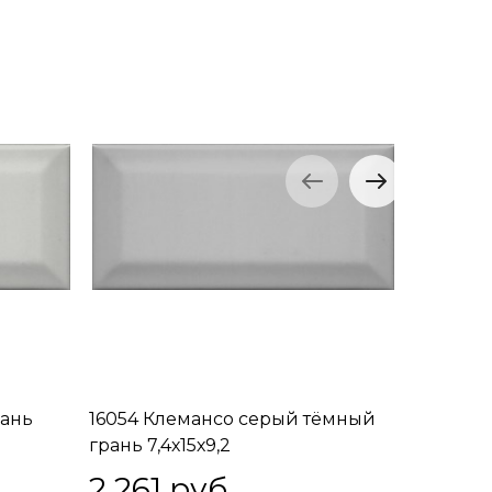
рань
16054 Клемансо серый тёмный
16055 К
грань 7,4х15х9,2
грань 7,
2 261
 руб.
2 363