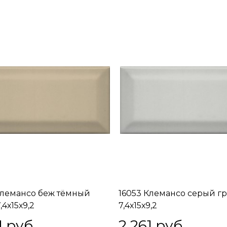
Клемансо беж тёмный
16053 Клемансо серый г
,4х15х9,2
7,4х15х9,2
1
 руб.
2 261
 руб.