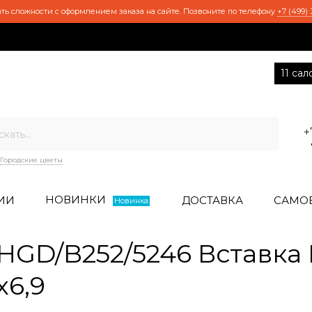
ть сложности с оформлением заказа на сайте. Позвоните по телефону
+7 (499) 
11 са
+
Городские цветы
НОВИНКИ
ИИ
ДОСТАВКА
САМО
Новинка
GD/B252/5246 Вставка
х6,9