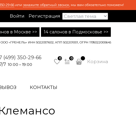
350-29-66
или
закажите обратный звонок
, мы вам обязательно поможем!
Войти
Регистрация
лонов в Москве >>
14 салонов в Подмосковье >>
ООО «ГРЕНЕЛЬ» ИНН 5022057602, КПП 502201001, ОГРН 1195022000645
7 (499) 350-29-66
0
0
Корзина
7/7
10:00 – 19:00
ВЫВОЗ
КОНТАКТЫ
 Клемансо