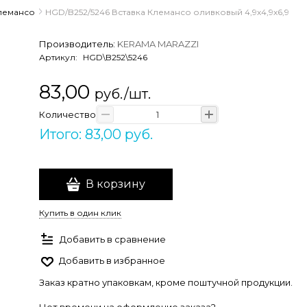
лемансо
HGD/B252/5246 Вставка Клемансо оливковый 4,9х4,9х6,9
Производитель:
KERAMA MARAZZI
Артикул:
HGD\B252\5246
83,00
руб./шт.
Количество
Итого: 83,00 руб.
В корзину
Купить в один клик
Добавить в сравнение
Добавить в избранное
Заказ кратно упаковкам, кроме поштучной продукции.