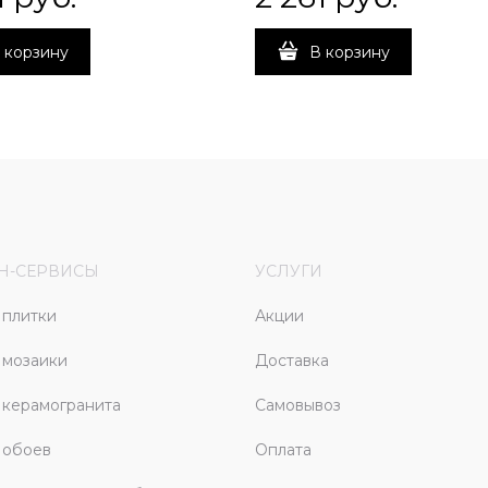
 корзину
В корзину
Н-СЕРВИСЫ
УСЛУГИ
плитки
Акции
 мозаики
Доставка
керамогранита
Самовывоз
 обоев
Оплата