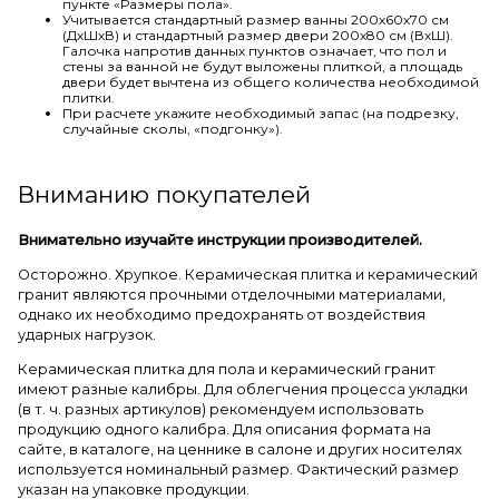
пункте «Размеры пола».
Учитывается стандартный размер ванны 200х60х70 см
(ДхШхВ) и стандартный размер двери 200х80 см (ВхШ).
Галочка напротив данных пунктов означает, что пол и
стены за ванной не будут выложены плиткой, а площадь
двери будет вычтена из общего количества необходимой
плитки.
При расчете укажите необходимый запас (на подрезку,
случайные сколы, «подгонку»).
Вниманию покупателей
Внимательно изучайте инструкции производителей.
Осторожно. Хрупкое. Керамическая плитка и керамический
гранит являются прочными отделочными материалами,
однако их необходимо предохранять от воздействия
ударных нагрузок.
Керамическая плитка для пола и керамический гранит
имеют разные калибры. Для облегчения процесса укладки
(в т. ч. разных артикулов) рекомендуем использовать
продукцию одного калибра. Для описания формата на
сайте, в каталоге, на ценнике в салоне и других носителях
используется номинальный размер. Фактический размер
указан на упаковке продукции.