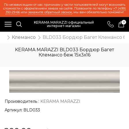
По независящим от нас причинам у части пользователей могут возникать
сложности с оформлением заказа на сайте. Позвоните по телефону
+7 (499)
350-29-66
или
закажите обратный звонок
, мы вам обязательно поможем!
KERAMA MARAZZI официальный
0
интернет-магазин
же
Клемансо
BLD033 Бордюр Багет Клемансо беж
KERAMA MARAZZI BLD033 Бордюр Багет
Клемансо беж 15х3х16
Производитель
:
KERAMA MARAZZI
Артикул:
BLD033