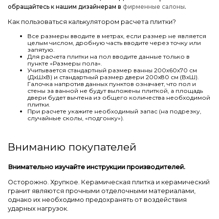
обращайтесь к нашим дизайнерам в
фирменные салоны
.
Как пользоваться калькулятором расчета плитки?
Все размеры вводите в метрах, если размер не является
целым числом, дробную часть вводите через точку или
запятую.
Для расчета плитки на пол вводите данные только в
пункте «Размеры пола».
Учитывается стандартный размер ванны 200х60х70 см
(ДхШхВ) и стандартный размер двери 200х80 см (ВхШ).
Галочка напротив данных пунктов означает, что пол и
стены за ванной не будут выложены плиткой, а площадь
двери будет вычтена из общего количества необходимой
плитки.
При расчете укажите необходимый запас (на подрезку,
случайные сколы, «подгонку»).
Вниманию покупателей
Внимательно изучайте инструкции производителей.
Осторожно. Хрупкое. Керамическая плитка и керамический
гранит являются прочными отделочными материалами,
однако их необходимо предохранять от воздействия
ударных нагрузок.