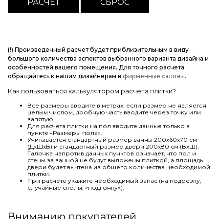
(!) Произведенный расчет будет приблизительным в виду
большого количества аспектов выбранного варианта дизайна и
особенностей вашего помещения. Для точного расчета
обращайтесь к нашим дизайнерам в
фирменные салоны
.
Как пользоваться калькулятором расчета плитки?
Все размеры вводите в метрах, если размер не является
целым числом, дробную часть вводите через точку или
запятую.
Для расчета плитки на пол вводите данные только в
пункте «Размеры пола».
Учитывается стандартный размер ванны 200х60х70 см
(ДхШхВ) и стандартный размер двери 200х80 см (ВхШ).
Галочка напротив данных пунктов означает, что пол и
стены за ванной не будут выложены плиткой, а площадь
двери будет вычтена из общего количества необходимой
плитки.
При расчете укажите необходимый запас (на подрезку,
случайные сколы, «подгонку»).
Вниманию покупателей