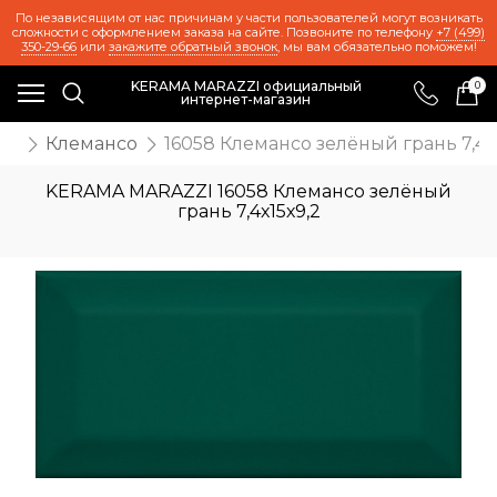
По независящим от нас причинам у части пользователей могут возникать
сложности с оформлением заказа на сайте. Позвоните по телефону
+7 (499)
350-29-66
или
закажите обратный звонок
, мы вам обязательно поможем!
KERAMA MARAZZI официальный
0
интернет-магазин
же
Клемансо
16058 Клемансо зелёный грань 7,4х1
KERAMA MARAZZI 16058 Клемансо зелёный
грань 7,4х15х9,2