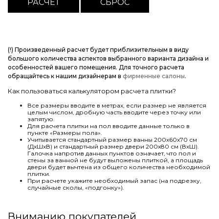
(!) Произведенный расчет будет приблизительным в виду
большого количества аспектов выбранного варианта дизайна и
особенностей вашего помещения. Для точного расчета
обращайтесь к нашим дизайнерам в
фирменные салоны
.
Как пользоваться калькулятором расчета плитки?
Все размеры вводите в метрах, если размер не является
целым числом, дробную часть вводите через точку или
запятую.
Для расчета плитки на пол вводите данные только в
пункте «Размеры пола».
Учитывается стандартный размер ванны 200х60х70 см
(ДхШхВ) и стандартный размер двери 200х80 см (ВхШ).
Галочка напротив данных пунктов означает, что пол и
стены за ванной не будут выложены плиткой, а площадь
двери будет вычтена из общего количества необходимой
плитки.
При расчете укажите необходимый запас (на подрезку,
случайные сколы, «подгонку»).
Вниманию покупателей