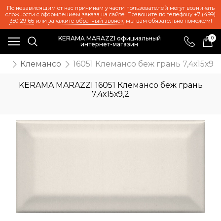
По независящим от нас причинам у части пользователей могут возникать
сложности с оформлением заказа на сайте. Позвоните по телефону
+7 (499)
350-29-66
или
закажите обратный звонок
, мы вам обязательно поможем!
KERAMA MARAZZI официальный
0
интернет-магазин
же
Клемансо
16051 Клемансо беж грань 7,4х15х9,2
KERAMA MARAZZI 16051 Клемансо беж грань
7,4х15х9,2