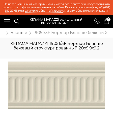
По независящим от нас причинам у части пользователей могут возникать
сложности с оформлением заказа на сайте. Позвоните по телефону
+7 (499)
350-29-66
или
закажите обратный звонок
, мы вам обязательно поможем!
KERAMA MARAZZI официальный
0
интернет-магазин
же
Бланше
19051/3F Бордюр Бланше бежевый ст
KERAMA MARAZZI 19051/3F Бордюр Бланше
бежевый структурированный 20х9,9х9,2