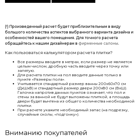
(!) Произведенный расчет будет приблизительным в виду
большого количества аспектов выбранного варианта дизайна и
особенностей вашего помещения. Для точного расчета
обращайтесь к нашим дизайнерам в
фирменные салоны
.
Как пользоваться калькулятором расчета плитки?
Все размеры вводите в метрах, если размер не является
целым числом, дробную часть вводите через точку или
запятую.
Для расчета плитки на пол вводите данные только в
пункте «Размеры пола».
Учитывается стандартный размер ванны 200х60х70 см
(ДхШхВ) и стандартный размер двери 200х80 см (ВхШ).
Галочка напротив данных пунктов означает, что пол и
стены за ванной не будут выложены плиткой, а площадь
двери будет вычтена из общего количества необходимой
плитки.
При расчете укажите необходимый запас (на подрезку,
случайные сколы, «подгонку»).
Вниманию покупателей