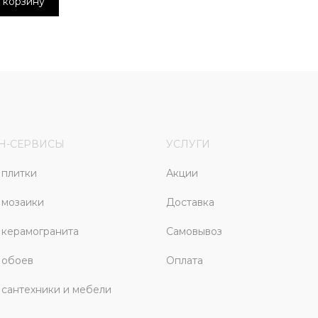
 корзину
Н-СЕРВИСЫ
УСЛУГИ
плитки
Акции
 мозаики
Доставка
керамогранита
Самовывоз
 обоев
Оплата
сантехники и мебели