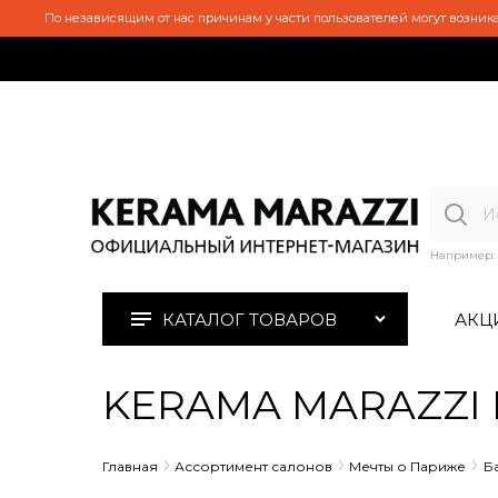
По независящим от нас причинам у части пользователей могут возника
Например:
КАТАЛОГ ТОВАРОВ
АКЦ
KERAMA MARAZZI N
Главная
Ассортимент салонов
Мечты о Париже
Б