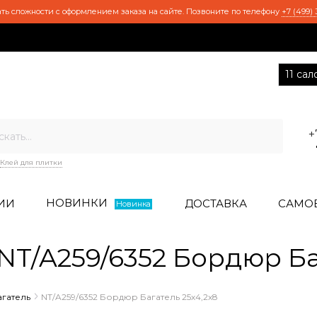
ть сложности с оформлением заказа на сайте. Позвоните по телефону
+7 (499) 
11 са
+
Клей для плитки
НОВИНКИ
ИИ
ДОСТАВКА
САМО
Новинка
T/A259/6352 Бордюр Баг
агатель
NT/A259/6352 Бордюр Багатель 25х4,2х8