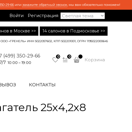
350-29-66
или
закажите обратный звонок
, мы вам обязательно поможем!
Войти
Регистрация
лонов в Москве >>
14 салонов в Подмосковье >>
ООО «ГРЕНЕЛЬ» ИНН 5022057602, КПП 502201001, ОГРН 1195022000645
7 (499) 350-29-66
0
0
Корзина
7/7
10:00 – 19:00
ВЫВОЗ
КОНТАКТЫ
атель 25х4,2х8