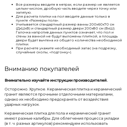
Все размеры вводите в метрах, если размер не является
целым числом, дробную часть вводите через точку или
запятую.
Для расчета плитки на пол вводите данные только в
пункте «Размеры пола».
Учитывается стандартный размер ванны 200х60х70 см
(ДхШхВ) и стандартный размер двери 200х80 см (ВхШ).
Галочка напротив данных пунктов означает, что пол и
стены за ванной не будут выложены плиткой, а площадь
двери будет вычтена из общего количества необходимой
плитки.
При расчете укажите необходимый запас (на подрезку,
случайные сколы, «подгонку»).
Вниманию покупателей
Внимательно изучайте инструкции производителей.
Осторожно. Хрупкое. Керамическая плитка и керамический
гранит являются прочными отделочными материалами,
однако их необходимо предохранять от воздействия
ударных нагрузок.
Керамическая плитка для пола и керамический гранит
имеют разные калибры. Для облегчения процесса укладки
(в т. ч. разных артикулов) рекомендуем использовать