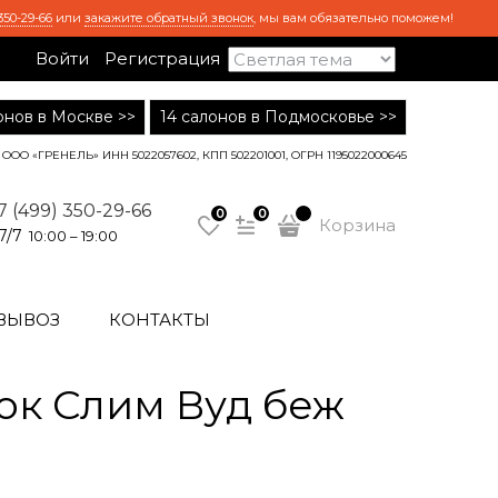
350-29-66
или
закажите обратный звонок
, мы вам обязательно поможем!
Войти
Регистрация
лонов в Москве >>
14 салонов в Подмосковье >>
ООО «ГРЕНЕЛЬ» ИНН 5022057602, КПП 502201001, ОГРН 1195022000645
7 (499) 350-29-66
0
0
Корзина
7/7
10:00 – 19:00
ВЫВОЗ
КОНТАКТЫ
ок Слим Вуд беж