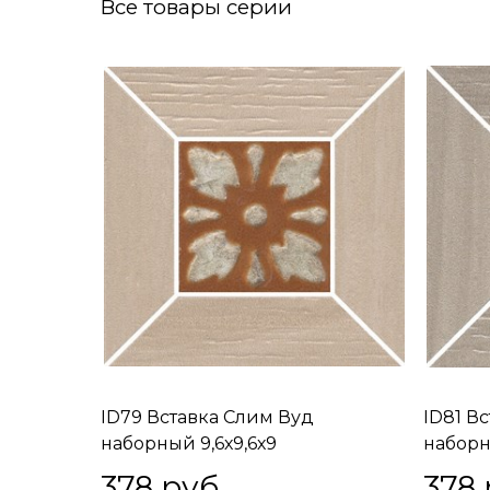
Все товары серии
ID79 Вставка Слим Вуд
ID81 В
наборный 9,6х9,6х9
наборн
378
 руб.
378
 