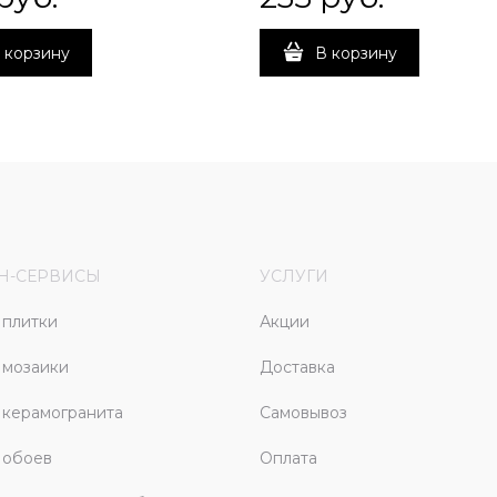
 корзину
В корзину
Н-СЕРВИСЫ
УСЛУГИ
плитки
Акции
 мозаики
Доставка
керамогранита
Самовывоз
 обоев
Оплата