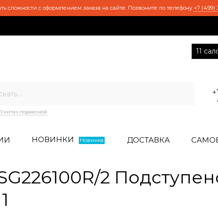
ть сложности с оформлением заказа на сайте. Позвоните по телефону
+7 (499) 
11 са
+
Унитаз подвесной
НОВИНКИ
ИИ
ДОСТАВКА
САМО
Новинка
G226100R/2 Подступен
1