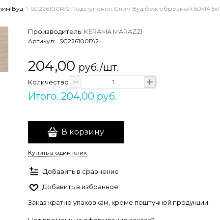
лим Вуд
SG226100R/2 Подступенок Слим Вуд беж обрезной 60х14,5х1
Производитель:
KERAMA MARAZZI
Артикул:
SG226100R\2
204,00
руб./шт.
Количество
Итого: 204,00 руб.
В корзину
Купить в один клик
Добавить в сравнение
Добавить в избранное
Заказ кратно упаковкам, кроме поштучной продукции.