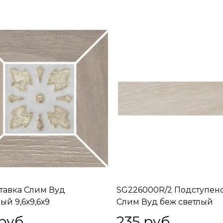
ставка Слим Вуд
SG226000R/2 Подступен
ый 9,6х9,6х9
Слим Вуд беж светлый
обрезной 60х14,5х11
руб.
235
 руб.