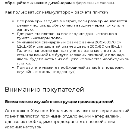
обращайтесь к нашим дизайнерам в
фирменные салоны
.
Как пользоваться калькулятором расчета плитки?
Все размеры вводите в метрах, если размер не является
целым числом, дробную часть вводите через точку или
запятую.
Для расчета плитки на пол вводите данные только в
пункте «Размеры пола».
Учитывается стандартный размер ванны 200х60х70 см
(ДхШхВ) и стандартный размер двери 200х80 см (ВхШ).
Галочка напротив данных пунктов означает, что пол и
стены за ванной не будут выложены плиткой, а площадь
двери будет вычтена из общего количества необходимой
плитки.
При расчете укажите необходимый запас (на подрезку,
случайные сколы, «подгонку»).
Вниманию покупателей
Внимательно изучайте инструкции производителей.
Осторожно. Хрупкое. Керамическая плитка и керамический
гранит являются прочными отделочными материалами,
однако их необходимо предохранять от воздействия
ударных нагрузок.