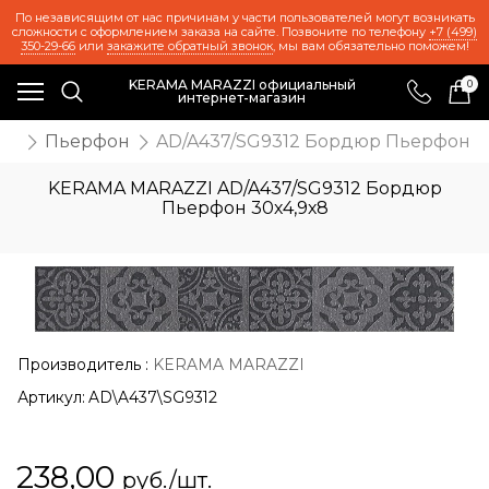
По независящим от нас причинам у части пользователей могут возникать
сложности с оформлением заказа на сайте. Позвоните по телефону
+7 (499)
350-29-66
или
закажите обратный звонок
, мы вам обязательно поможем!
KERAMA MARAZZI официальный
0
интернет-магазин
же
Пьерфон
AD/A437/SG9312 Бордюр Пьерфон 3
KERAMA MARAZZI AD/A437/SG9312 Бордюр
Пьерфон 30х4,9х8
Производитель
:
KERAMA MARAZZI
Артикул:
AD\A437\SG9312
238,00
руб./шт.