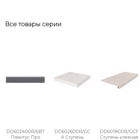
Все товары серии
DD602400R/6BT
DD602600R/GC
DD601800R/GCF
Плинтус Про
A Ступень
Ступень клееная