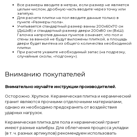
Все размеры вводите в метрах, если размер не является
целым числом, дробную часть вводите через точку или
запятую.
Для расчета плитки на пол вводите данные только в
пункте «Размеры пола».
Учитывается стандартный размер ванны 200х60х70 см
(ДхШхВ) и стандартный размер двери 200х80 см (ВхШ).
Галочка напротив данных пунктов означает, что пол и
стены за ванной не будут выложены плиткой, а площадь
двери будет вычтена из общего количества необходимой
плитки.
При расчете укажите необходимый запас (на подрезку,
случайные сколы, «подгонку»).
Вниманию покупателей
Внимательно изучайте инструкции производителей.
Осторожно. Хрупкое. Керамическая плитка и керамический
гранит являются прочными отделочными материалами,
однако их необходимо предохранять от воздействия
ударных нагрузок.
Керамическая плитка для пола и керамический гранит
имеют разные калибры. Для облегчения процесса укладки
(в т. ч. разных артикулов) рекомендуем использовать