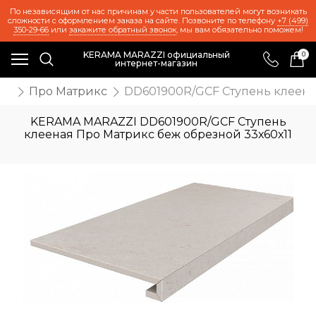
По независящим от нас причинам у части пользователей могут возникать
сложности с оформлением заказа на сайте. Позвоните по телефону
+7 (499)
350-29-66
или
закажите обратный звонок
, мы вам обязательно поможем!
KERAMA MARAZZI официальный
0
интернет-магазин
же
Про Матрикс
DD601900R/GCF Ступень клеена
KERAMA MARAZZI DD601900R/GCF Ступень
клееная Про Матрикс беж обрезной 33х60х11