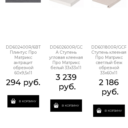
DD602400R/6BT
DD602600R/GC
DD601800R/GCF
Плинтус Про
A Ступень
Ступень клееная
Матрикс
угловая клееная
Про Матрикс
антрацит
Про Матрикс
светлый беж
обрезной
белый 33х33х11
обрезной
60х9,5х11
33х60х11
3 239
294
 руб.
2 186
 руб.
 руб.
В КОРЗИНУ
В КОРЗИНУ
В КОРЗИНУ