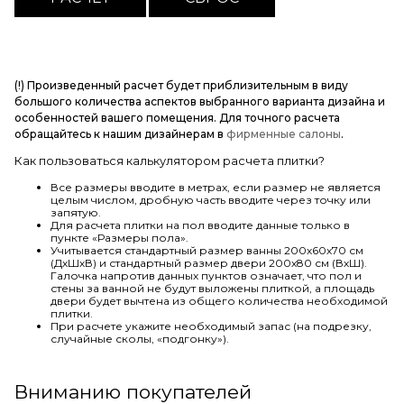
(!) Произведенный расчет будет приблизительным в виду
большого количества аспектов выбранного варианта дизайна и
особенностей вашего помещения. Для точного расчета
обращайтесь к нашим дизайнерам в
фирменные салоны
.
Как пользоваться калькулятором расчета плитки?
Все размеры вводите в метрах, если размер не является
целым числом, дробную часть вводите через точку или
запятую.
Для расчета плитки на пол вводите данные только в
пункте «Размеры пола».
Учитывается стандартный размер ванны 200х60х70 см
(ДхШхВ) и стандартный размер двери 200х80 см (ВхШ).
Галочка напротив данных пунктов означает, что пол и
стены за ванной не будут выложены плиткой, а площадь
двери будет вычтена из общего количества необходимой
плитки.
При расчете укажите необходимый запас (на подрезку,
случайные сколы, «подгонку»).
Вниманию покупателей