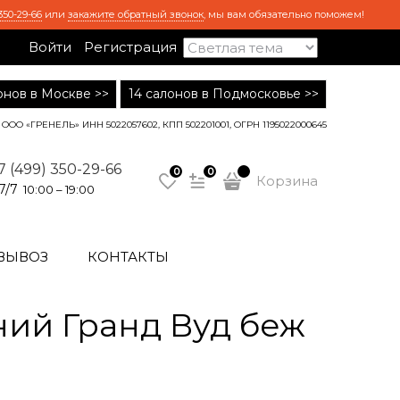
350-29-66
или
закажите обратный звонок
, мы вам обязательно поможем!
Войти
Регистрация
лонов в Москве >>
14 салонов в Подмосковье >>
ООО «ГРЕНЕЛЬ» ИНН 5022057602, КПП 502201001, ОГРН 1195022000645
7 (499) 350-29-66
0
0
Корзина
7/7
10:00 – 19:00
ВЫВОЗ
КОНТАКТЫ
ий Гранд Вуд беж