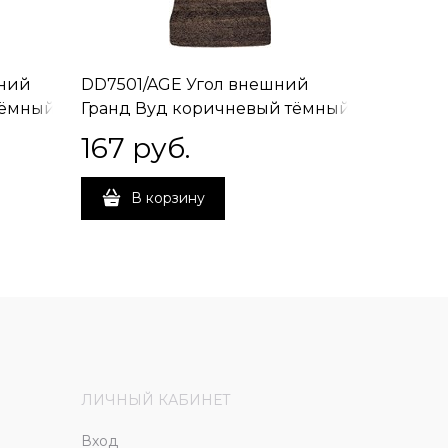
нний
DD7501/AGE Угол внешний
DD7502/
тёмный
Гранд Вуд коричневый тёмный
Гранд В
8х2,9х1,4
167
 руб.
167
 р
В корзину
В 
ЛИЧНЫЙ КАБИНЕТ
Вход