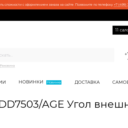
ть сложности с оформлением заказа на сайте. Позвоните по телефону
+7 (499) 
11 са
+
Раковина
НОВИНКИ
ИИ
ДОСТАВКА
САМО
Новинка
D7503/AGE Угол внешн