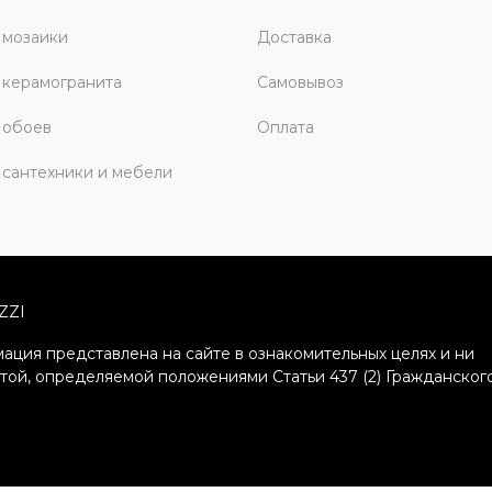
 мозаики
Доставка
керамогранита
Самовывоз
 обоев
Оплата
сантехники и мебели
ZZI
ация представлена на сайте в ознакомительных целях и ни
ртой, определяемой положениями Статьи 437 (2) Гражданског