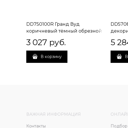
DD750100R Гранд Вуд
DD5708
коричневый тёмный обрезной
декор
20х160х11
обрезн
3 027
 руб.
5 28
В корзину
В
ВАЖНАЯ ИНФОРМАЦИЯ
ОНЛАЙ
Контакты
Подбор 