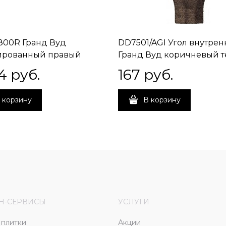
00R Гранд Вуд
DD7501/AGI Угол внутре
ированный правый
Гранд Вуд коричневый 
ой 80х160х11
8х2,4х1,3
4
 руб.
167
 руб.
 корзину
В корзину
Н-СЕРВИСЫ
УСЛУГИ
плитки
Акции