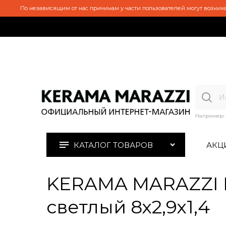
По независящим от нас причинам у части пользователей могут возника
Например:
КАТАЛОГ ТОВАРОВ
АКЦ
KERAMA MARAZZI D
светлый 8х2,9х1,4