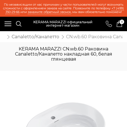
По независящим от нас причинам у части пользователей могут возникать
сложности с оформлением заказа на сайте. Позвоните по телефону
+7 (499)
350-29-66
или
закажите обратный звонок
, мы вам обязательно поможем!
KERAMA MARAZZI официальный
0
интернет-магазин
ль
Canaletto/Каналетто
CN.wb.60 Раковина Canal
KERAMA MARAZZI CN.wb.60 Раковина
Canaletto/Каналетто накладная 60, белая
глянцевая