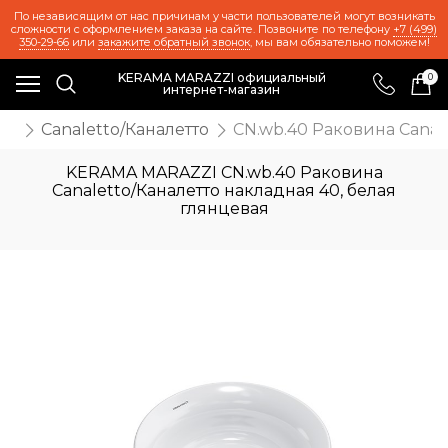
По независящим от нас причинам у части пользователей могут возникать
сложности с оформлением заказа на сайте. Позвоните по телефону
+7 (499)
350-29-66
или
закажите обратный звонок
, мы вам обязательно поможем!
KERAMA MARAZZI официальный
0
интернет-магазин
ль
Canaletto/Каналетто
CN.wb.40 Раковина Canal
KERAMA MARAZZI CN.wb.40 Раковина
Canaletto/Каналетто накладная 40, белая
глянцевая