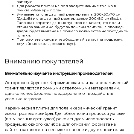
запятую.
Для расчета плитки на пол вводите данные только в
пункте «Размеры пола».
Учитывается стандартный размер ванны 200х60х70 см
(ДхШхВ) и стандартный размер двери 200х80 см (ВхШ).
Галочка напротив данных пунктов означает, что пол и
стены за ванной не будут выложены плиткой, а площадь
двери будет вычтена из общего количества необходимой
плитки.
При расчете укажите необходимый запас (на подрезку,
случайные сколы, «подгонку»).
Вниманию покупателей
Внимательно изучайте инструкции производителей.
Осторожно. Хрупкое. Керамическая плитка и керамический
гранит являются прочными отделочными материалами,
однако их необходимо предохранять от воздействия
ударных нагрузок.
Керамическая плитка для пола и керамический гранит
имеют разные калибры. Для облегчения процесса укладки
(в т. ч. разных артикулов) рекомендуем использовать
продукцию одного калибра. Для описания формата на
сайте, в каталоге, на ценнике в салоне и других носителях