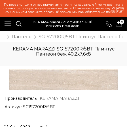
По независящим от нас причинам у части пользователей могут возникать
сложности с оформлением заказа на сайте. Позвоните по телефону
+7 (499)
350-29-66
или
закажите обратный звонок
, мы вам обязательно поможем!
KERAMA MARAZZI официальный
0
интернет-магазин
же
Пантеон
SG157200R/5BT Плинтус Пантеон беж 
KERAMA MARAZZI SG157200R/5BT Плинтус
Пантеон беж 40,2х7,6х8
Производитель
:
KERAMA MARAZZI
Артикул:
SG157200R\5BT