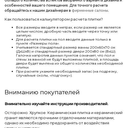
большого количества аспектов выбранного варианта дизайна и
особенностей вашего помещения. Для точного расчета
обращайтесь к нашим дизайнерам в
фирменные салоны
.
Как пользоваться калькулятором расчета плитки?
Все размеры вводите в метрах, если размер не является
целым числом, дробную часть вводите через точку или
запятую.
Для расчета плитки на пол вводите данные только в
пункте «Размеры пола».
Учитывается стандартный размер ванны 200х60х70 см
(ДхШхВ) и стандартный размер двери 200х80 см (ВхШ).
Галочка напротив данных пунктов означает, что пол и
стены за ванной не будут выложены плиткой, а площадь
двери будет вычтена из общего количества необходимой
плитки.
При расчете укажите необходимый запас (на подрезку,
случайные сколы, «подгонку»).
Вниманию покупателей
Внимательно изучайте инструкции производителей.
Осторожно. Хрупкое. Керамическая плитка и керамический
гранит являются прочными отделочными материалами,
однако их необходимо предохранять от воздействия