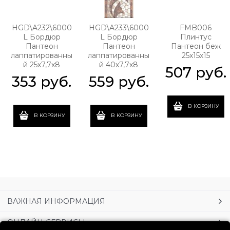
HGD\A232\6000
HGD\A233\6000
FMB006
L Бордюр
L Бордюр
Плинтус
Пантеон
Пантеон
Пантеон беж
лаппатированны
лаппатированны
25х15х15
й 25х7,7х8
й 40х7,7х8
507
 руб.
353
 руб.
559
 руб.
В КОРЗИНУ
В КОРЗИНУ
В КОРЗИНУ
ВАЖНАЯ ИНФОРМАЦИЯ
ОНЛАЙН-СЕРВИСЫ