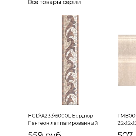
Все товары серии
HGD\A233\6000L Бордюр
FMB006
Пантеон лаппатированный
25х15х1
40х7,7х8
559
 руб.
507