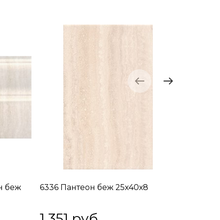
н беж
6336 Пантеон беж 25х40х8
6337 Па
25х40х8
1 351
 руб.
1 351
 