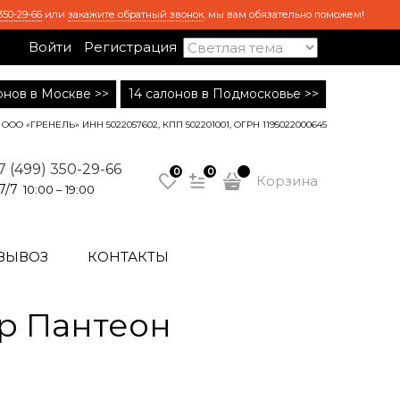
350-29-66
или
закажите обратный звонок
, мы вам обязательно поможем!
Войти
Регистрация
лонов в Москве >>
14 салонов в Подмосковье >>
ООО «ГРЕНЕЛЬ» ИНН 5022057602, КПП 502201001, ОГРН 1195022000645
7 (499) 350-29-66
0
0
Корзина
7/7
10:00 – 19:00
ВЫВОЗ
КОНТАКТЫ
р Пантеон