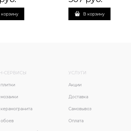
 корзину
В корзину
Н-СЕРВИСЫ
УСЛУГИ
плитки
Акции
 мозаики
Доставка
керамогранита
Самовывоз
 обоев
Оплата