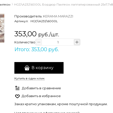
антеон
HGD\A232\6000L Бордюр Пантеон лаппатированный 25х7,7х
Производитель:
KERAMA MARAZZI
Артикул:
HGD\A232\6000L
353,00
руб./шт.
Количество
Итого: 353,00 руб.
В корзину
Купить в один клик
Добавить в сравнение
Добавить в избранное
Заказ кратно упаковкам, кроме поштучной продукции.