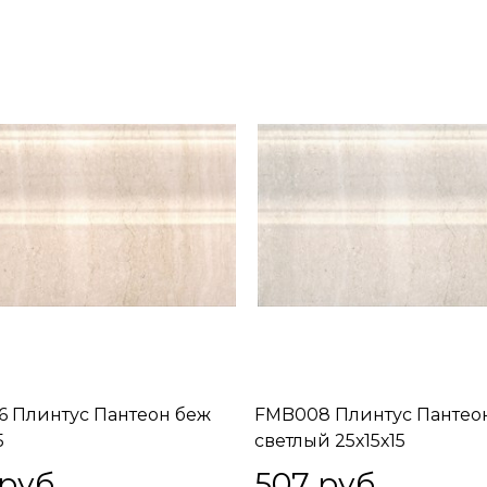
 Плинтус Пантеон беж
FMB008 Плинтус Пантео
5
светлый 25х15х15
 руб.
507
 руб.