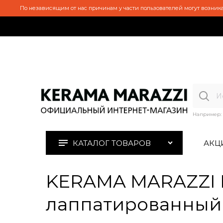
По независящим от нас причинам у части пользователей могут возника
Например:
КАТАЛОГ ТОВАРОВ
АКЦ
KERAMA MARAZZI 
лаппатированный 