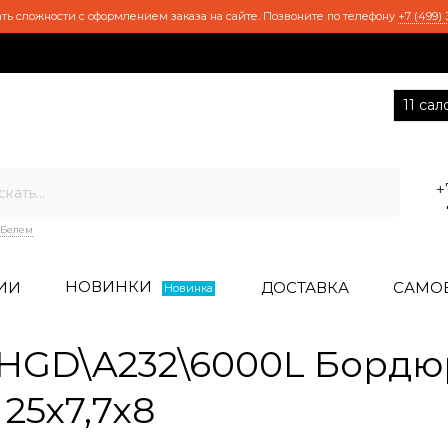
ть сложности с оформлением заказа на сайте. Позвоните по телефону
+7 (499) 
11 са
+
Белем
НОВИНКИ
ИИ
ДОСТАВКА
САМО
Новинка
HGD\A232\6000L Бордю
25х7,7х8