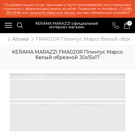
По независящим от нас причинам у части пользователей могут возникать
сложности с оформлением заказа на сайте. Позвоните по телефону
+7 (499)
350-29-66
или
закажите обратный звонок
, мы вам обязательно поможем!
KERAMA MARAZZI официальный
0
интернет-магазин
же
Альма
FMA020R Плинтус Марсо белый обрезн
KERAMA MARAZZI FMA020R Плинтус Марсо
белый обрезной 30х15х17