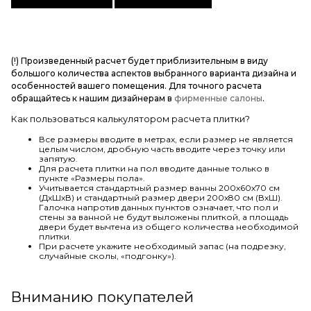
(!) Произведенный расчет будет приблизительным в виду
большого количества аспектов выбранного варианта дизайна и
особенностей вашего помещения. Для точного расчета
обращайтесь к нашим дизайнерам в
фирменные салоны
.
Как пользоваться калькулятором расчета плитки?
Все размеры вводите в метрах, если размер не является
целым числом, дробную часть вводите через точку или
запятую.
Для расчета плитки на пол вводите данные только в
пункте «Размеры пола».
Учитывается стандартный размер ванны 200х60х70 см
(ДхШхВ) и стандартный размер двери 200х80 см (ВхШ).
Галочка напротив данных пунктов означает, что пол и
стены за ванной не будут выложены плиткой, а площадь
двери будет вычтена из общего количества необходимой
плитки.
При расчете укажите необходимый запас (на подрезку,
случайные сколы, «подгонку»).
Вниманию покупателей