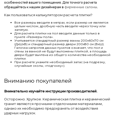
особенностей вашего помещения. Для точного расчета
обращайтесь к нашим дизайнерам в
фирменные салоны
.
Как пользоваться калькулятором расчета плитки?
Все размеры вводите в метрах, если размер не является
целым числом, дробную часть вводите через точку или
запятую.
Для расчета плитки на пол вводите данные только в
пункте «Размеры пола».
Учитывается стандартный размер ванны 200х60х70 см
(ДхШхВ) и стандартный размер двери 200х80 см (ВхШ).
Галочка напротив данных пунктов означает, что пол и
стены за ванной не будут выложены плиткой, а площадь
двери будет вычтена из общего количества необходимой
плитки.
При расчете укажите необходимый запас (на подрезку,
случайные сколы, «подгонку»).
Вниманию покупателей
Внимательно изучайте инструкции производителей.
Осторожно. Хрупкое. Керамическая плитка и керамический
гранит являются прочными отделочными материалами,
однако их необходимо предохранять от воздействия
ударных нагрузок.