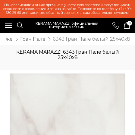
По независящим от нас причинам у части пользователей могут возникать
сложности с оформлением заказа на сайте. Позвоните по телефону
+7 (499)
350-29-66
или
закажите обратный звонок
, мы вам обязательно поможем!
KERAMA MARAZZI официальный
0
интернет-магазин
ариже
Гран Пале
6343 Гран Пале белый 25х40х8
KERAMA MARAZZI 6343 Гран Пале белый
25х40х8