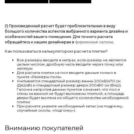
(!) Произведенный расчет будет приблизительным в виду
большого количества аспектов выбранного варианта дизайна и
особенностей вашего помещения. Для точного расчета
обращайтесь к нашим дизайнерам в
фирменные салоны
.
Как пользоваться калькулятором расчета плитки?
Все размеры вводите в метрах, если размер не является
целым числом, дробную часть вводите через точку или
запятую.
Для расчета плитки на пол вводите данные только в
пункте «Размеры пола».
Учитывается стандартный размер ванны 200х60х70 см
(ДхШхВ) и стандартный размер двери 200х80 см (ВхШ).
Галочка напротив данных пунктов означает, что пол и
стены за ванной не будут выложены плиткой, а площадь
двери будет вычтена из общего количества необходимой
плитки.
При расчете укажите необходимый запас (на подрезку,
случайные сколы, «подгонку»).
Вниманию покупателей