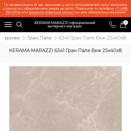
По независящим от нас причинам у части пользователей могут возникать
сложности с оформлением заказа на сайте. Позвоните по телефону
+7 (499)
350-29-66
или
закажите обратный звонок
, мы вам обязательно поможем!
KERAMA MARAZZI официальный
0
интернет-магазин
 Париже
Гран Пале
6341 Гран Пале беж 25х40х8
KERAMA MARAZZI 6341 Гран Пале беж 25х40х8