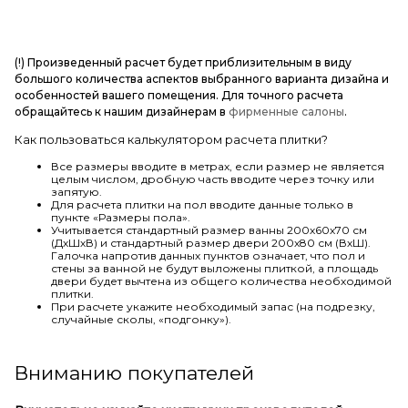
(!) Произведенный расчет будет приблизительным в виду
большого количества аспектов выбранного варианта дизайна и
особенностей вашего помещения. Для точного расчета
обращайтесь к нашим дизайнерам в
фирменные салоны
.
Как пользоваться калькулятором расчета плитки?
Все размеры вводите в метрах, если размер не является
целым числом, дробную часть вводите через точку или
запятую.
Для расчета плитки на пол вводите данные только в
пункте «Размеры пола».
Учитывается стандартный размер ванны 200х60х70 см
(ДхШхВ) и стандартный размер двери 200х80 см (ВхШ).
Галочка напротив данных пунктов означает, что пол и
стены за ванной не будут выложены плиткой, а площадь
двери будет вычтена из общего количества необходимой
плитки.
При расчете укажите необходимый запас (на подрезку,
случайные сколы, «подгонку»).
Вниманию покупателей