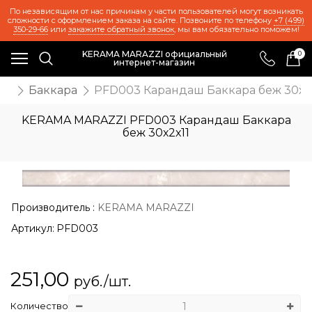
По независящим от нас причинам у части пользователей могут возникать
сложности с оформлением заказа на сайте. Позвоните по телефону
+7 (499)
350-29-66
или
закажите обратный звонок
, мы вам обязательно поможем!
KERAMA MARAZZI официальный
0
интернет-магазин
же
Баккара
PFD003 Карандаш Баккара беж 30х2х
KERAMA MARAZZI PFD003 Карандаш Баккара
беж 30х2х11
Производитель
:
KERAMA MARAZZI
Артикул:
PFD003
251,00
руб./шт.
Количество