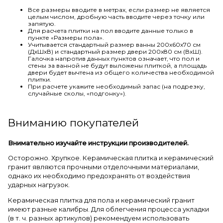
Все размеры вводите в метрах, если размер не является
целым числом, дробную часть вводите через точку или
запятую.
Для расчета плитки на пол вводите данные только в
пункте «Размеры пола».
Учитывается стандартный размер ванны 200х60х70 см
(ДхШхВ) и стандартный размер двери 200х80 см (ВхШ).
Галочка напротив данных пунктов означает, что пол и
стены за ванной не будут выложены плиткой, а площадь
двери будет вычтена из общего количества необходимой
плитки.
При расчете укажите необходимый запас (на подрезку,
случайные сколы, «подгонку»).
Вниманию покупателей
Внимательно изучайте инструкции производителей.
Осторожно. Хрупкое. Керамическая плитка и керамический
гранит являются прочными отделочными материалами,
однако их необходимо предохранять от воздействия
ударных нагрузок.
Керамическая плитка для пола и керамический гранит
имеют разные калибры. Для облегчения процесса укладки
(в т. ч. разных артикулов) рекомендуем использовать